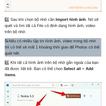
3️⃣ Sau khi chọn bộ nhớ cần
Import hình ảnh
. Nó sẽ
quét và tìm tất cả File có định dạng hình ảnh, video
trên bộ nhớ.
📝Nếu có nhiều tập tin hình ảnh, video trong bộ nhớ
thì có thể sẽ mất 1 khoảng thời gian để Photos có thể
quét hết.
4️⃣ Khi tất cả hình ảnh trên bộ nhớ gắn ngoài của bạn
đã được liệt kê. Bạn có thể chọn
Select all
>
Add
items
.