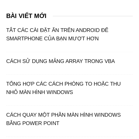
BÀI VIẾT MỚI
TẮT CÁC CÀI ĐẶT ẨN TRÊN ANDROID ĐỂ
SMARTPHONE CỦA BẠN MƯỢT HƠN
CÁCH SỬ DỤNG MẢNG ARRAY TRONG VBA
TỔNG HỢP CÁC CÁCH PHÓNG TO HOẶC THU
NHỎ MÀN HÌNH WINDOWS
CÁCH QUAY MỘT PHẦN MÀN HÌNH WINDOWS
BẰNG POWER POINT