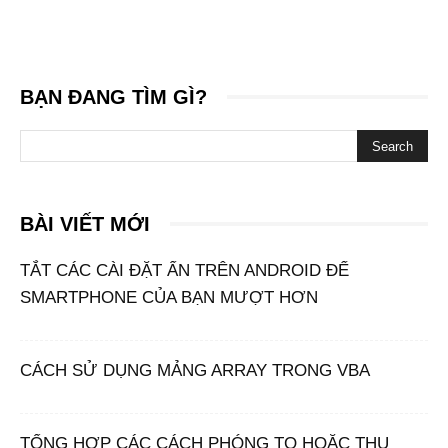
BẠN ĐANG TÌM GÌ?
BÀI VIẾT MỚI
TẮT CÁC CÀI ĐẶT ẨN TRÊN ANDROID ĐỂ
SMARTPHONE CỦA BẠN MƯỢT HƠN
CÁCH SỬ DỤNG MẢNG ARRAY TRONG VBA
TỔNG HỢP CÁC CÁCH PHÓNG TO HOẶC THU