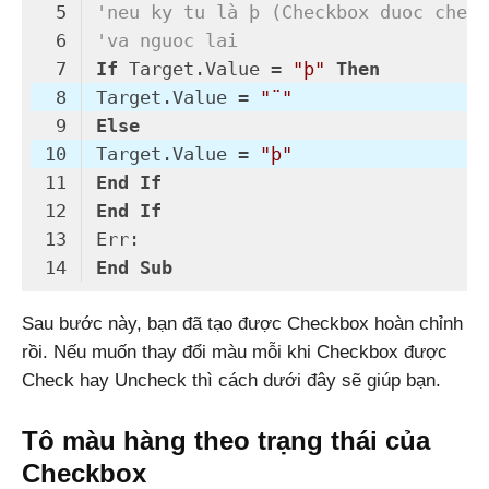
'neu ky tu là þ (Checkbox duoc check
'va nguoc lai
If
 Target.Value = 
"þ"
Then
Target.Value = 
"¨"
Else
Target.Value = 
"þ"
End
If
End
If
End
Sub
Code language:
VB.NET
(
vbnet
)
Sau bước này, bạn đã tạo được Checkbox hoàn chỉnh
rồi. Nếu muốn thay đổi màu mỗi khi Checkbox được
Check hay Uncheck thì cách dưới đây sẽ giúp bạn.
Tô màu hàng theo trạng thái của
Checkbox