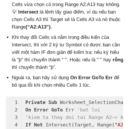
Cells vừa chọn có trong Range A2:A13 hay không.
💡
Intersect
là lệnh lấy giao điểm, ví dụ nếu bạn
chọn Cells A3 thì Target sẽ là Cells A3 và nó thuộc
Range
(“A2:A13”).
Khi thay đổi Cells và nằm trong điều kiện của
Intersect, thì với 2 ký tự Symbol có được bạn cần
viết một hàm IF đơn giản để kiểm tra: nếu ký hiệu
là “þ” thì chuyển thành “¨”. Hoặc nếu là “¨” hay
rỗng
thì chuyển thành “þ”.
Ngoài ra, bạn hãy sử dụng
On Error GoTo Err
để
bỏ qua lỗi khi chọn nhiều Cells 1 lúc.
Private
Sub
 Worksheet_SelectionChang
On
Error
GoTo
 Err 
'bat loi
'kiem ta thay doi tai Range A2-> A13
If
Not
 Intersect(Target, Range(
"A2:A