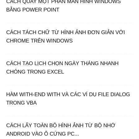
CÁCH QUAY MỘT PHẦN MÀN HÌNH WINDOWS
BẰNG POWER POINT
CÁCH TÁCH CHỮ TỪ HÌNH ẢNH ĐƠN GIẢN VỚI
CHROME TRÊN WINDOWS
CÁCH TẠO LỊCH CHỌN NGÀY THÁNG NHANH
CHÓNG TRONG EXCEL
HÀM WITH-END WITH VÀ CÁC VÍ DỤ FILE DIALOG
TRONG VBA
CÁCH LẤY TOÀN BỘ HÌNH ẢNH TỪ BỘ NHỚ
ANDROID VÀO Ổ CỨNG PC...