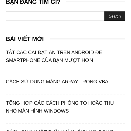
BẠN ĐANG TÌM GÌ?
BÀI VIẾT MỚI
TẮT CÁC CÀI ĐẶT ẨN TRÊN ANDROID ĐỂ
SMARTPHONE CỦA BẠN MƯỢT HƠN
CÁCH SỬ DỤNG MẢNG ARRAY TRONG VBA
TỔNG HỢP CÁC CÁCH PHÓNG TO HOẶC THU
NHỎ MÀN HÌNH WINDOWS