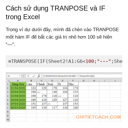
Cách sử dụng TRANPOSE và IF
trong Excel
Trong ví dự dưới đây, mình đã chèn vào TRANPOSE
một hàm IF để bắt các giá trị nhỏ hơn 100 sẽ hiện
“—“.
=TRANSPOSE(IF(Sheet2!A1:G6<
100
;
"---"
;Shee
Code language:
JavaScript
(
javascript
)