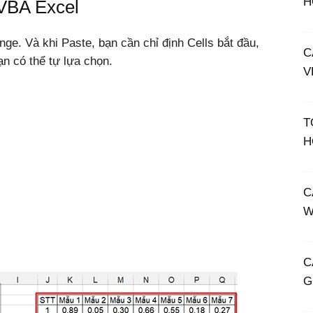
H
VBA Excel
e. Và khi Paste, bạn cần chỉ định Cells bắt đầu,
C
ạn có thể tự lựa chọn.
V
T
H
C
W
C
G