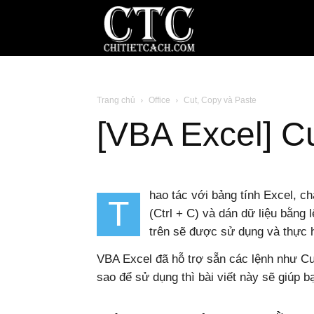
Blog
chia
Trang chủ
Office
Cut, Copy và Paste
[VBA Excel] C
sẻ
hao tác với bảng tính Excel, c
thủ
T
(Ctrl + C) và dán dữ liệu bằng 
trên sẽ được sử dụng và thực 
thuật
VBA Excel đã hỗ trợ sẵn các lệnh như Cut
sao để sử dụng thì bài viết này sẽ giúp b
Internet,