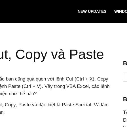
NEW UPDATES
WIND
ut, Copy và Paste
B
hắc bạn cũng quá quen với lệnh Cut (Ctrl + X), Copy
lệnh Paste (Ctrl + V). Vậy trong VBA Excel, các lệnh
hiện như thế nào?
B
, Copy, Paste và đặc biệt là Paste Special. Và làm
ạn.
T
Đ