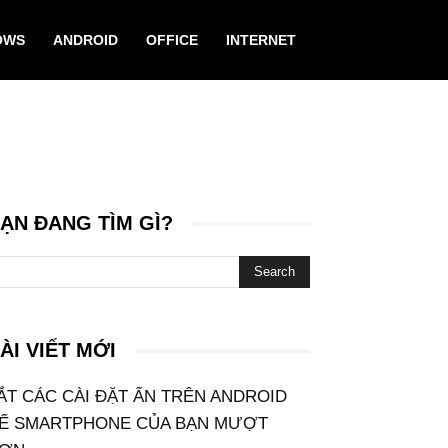
OWS
ANDROID
OFFICE
INTERNET
ẠN ĐANG TÌM GÌ?
ÀI VIẾT MỚI
ẮT CÁC CÀI ĐẶT ẨN TRÊN ANDROID
Ể SMARTPHONE CỦA BẠN MƯỢT