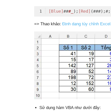
[Blue]
##
#_
);
[Red]
(###);#;
Code language:
CSS
(
css
)
=> Thao khảo:
Định dạng tùy chỉnh Excel
Sử dụng hàm VBA như dưới đây: