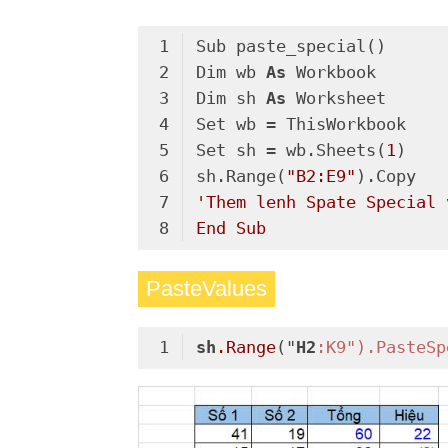
Dim wb 
As
Dim sh 
As
Set sh = wb.Sheets(
1
sh.Range(
"B2:E9"
'Them lenh Spate Special 
End Sub
Code language:
PHP
(
php
)
PasteValues
sh
.Range
("
H2
:K9").PasteSp
Code language:
CSS
(
css
)