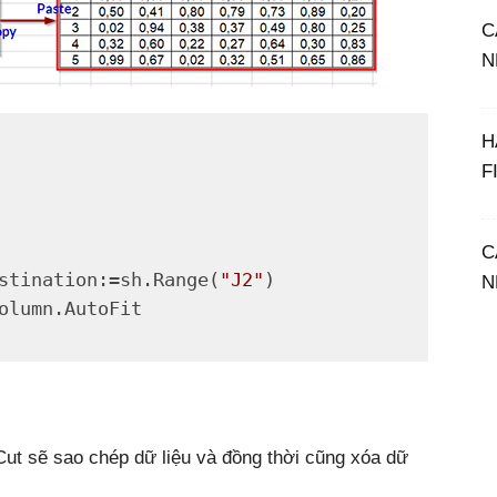
C
N
H
F
C
stination:=sh.Range(
"J2"
N
Cut sẽ sao chép dữ liệu và đồng thời cũng xóa dữ