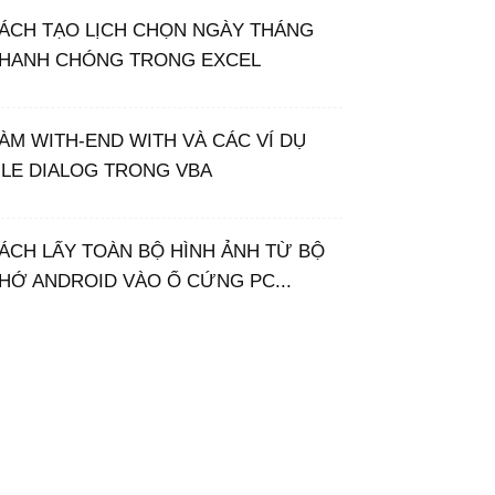
ÁCH TẠO LỊCH CHỌN NGÀY THÁNG
HANH CHÓNG TRONG EXCEL
ÀM WITH-END WITH VÀ CÁC VÍ DỤ
ILE DIALOG TRONG VBA
ÁCH LẤY TOÀN BỘ HÌNH ẢNH TỪ BỘ
HỚ ANDROID VÀO Ổ CỨNG PC...