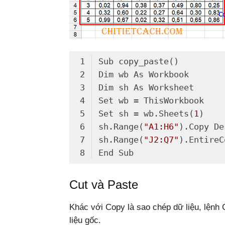
Set sh = wb.Sheets(
1
sh.Range(
"A1:H6"
).Copy De
sh.Range(
"J2:Q7"
Code language:
Vala
(
vala
)
Cut và Paste
Khác với Copy là sao chép dữ liệu, lệnh 
liệu gốc.