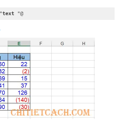
"
text
.