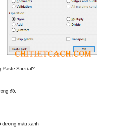
g Paste Special?
rong đó,
số dương màu xanh