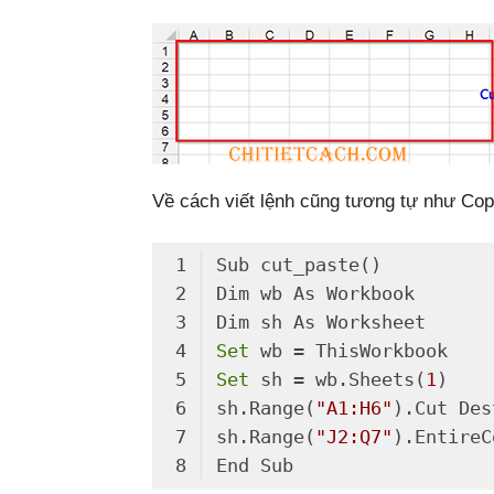
Về cách viết lệnh cũng tương tự như Copy
Set
Set
 sh = wb.Sheets(
1
sh.Range(
"A1:H6"
).Cut Des
sh.Range(
"J2:Q7"