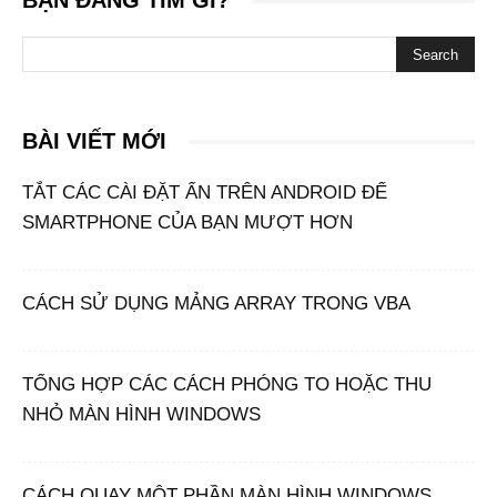
BẠN ĐANG TÌM GÌ?
BÀI VIẾT MỚI
TẮT CÁC CÀI ĐẶT ẨN TRÊN ANDROID ĐỂ
SMARTPHONE CỦA BẠN MƯỢT HƠN
CÁCH SỬ DỤNG MẢNG ARRAY TRONG VBA
TỔNG HỢP CÁC CÁCH PHÓNG TO HOẶC THU
NHỎ MÀN HÌNH WINDOWS
CÁCH QUAY MỘT PHẦN MÀN HÌNH WINDOWS