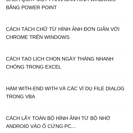
BẰNG POWER POINT
CÁCH TÁCH CHỮ TỪ HÌNH ẢNH ĐƠN GIẢN VỚI
CHROME TRÊN WINDOWS
CÁCH TẠO LỊCH CHỌN NGÀY THÁNG NHANH
CHÓNG TRONG EXCEL
HÀM WITH-END WITH VÀ CÁC VÍ DỤ FILE DIALOG
TRONG VBA
CÁCH LẤY TOÀN BỘ HÌNH ẢNH TỪ BỘ NHỚ
ANDROID VÀO Ổ CỨNG PC...