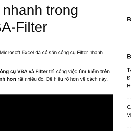
 nhanh trong
B
A-Filter
 Microsoft Excel đã có sẵn công cụ Filter nhanh
B
T
công cụ VBA và Filter
thì công việc
tìm kiếm trên
Đ
anh hơn
rất nhiều đó. Để hiểu rõ hơn về cách này,
H
C
V