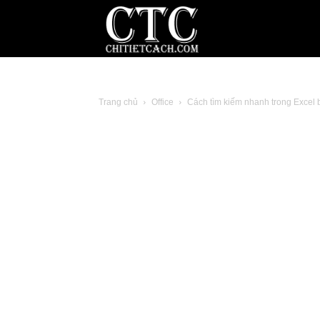
Blog
chia
Trang chủ
Office
Cách tìm kiếm nhanh trong Excel 
sẻ
thủ
thuật
Internet,