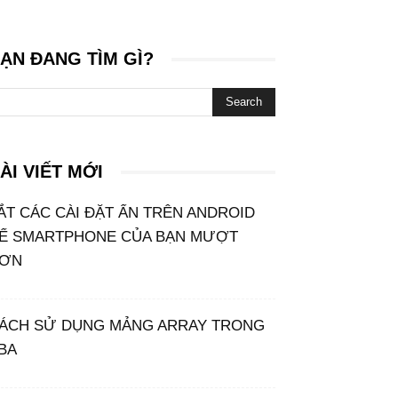
ẠN ĐANG TÌM GÌ?
ÀI VIẾT MỚI
ẮT CÁC CÀI ĐẶT ẨN TRÊN ANDROID
Ể SMARTPHONE CỦA BẠN MƯỢT
ƠN
ÁCH SỬ DỤNG MẢNG ARRAY TRONG
BA