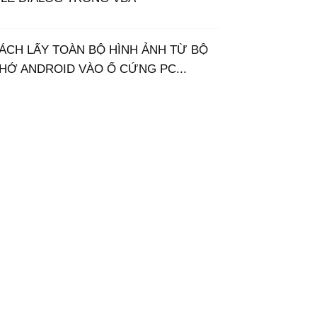
ge(
"B3:B3"
).Value & 
"*"
ÁCH LẤY TOÀN BỘ HÌNH ẢNH TỪ BỘ
HỚ ANDROID VÀO Ổ CỨNG PC...
ge(
"C3:C3"
).Value & 
"*"
ge(
"D3:D3"
).Value & 
"*"