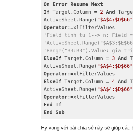
On
Error
Resume
Next
If
 Target.Column = 
2
And
 Targe
ActiveSheet.Range(
"$A$4:$D$66"
Operator
'Field tinh tu 1
-->
 n: Field =
'ActiveSheet.Range("$A$3:$E$66
'Range("B3:B3").Value: gia tri
ElseIf
 Target.Column = 
3
And
 T
ActiveSheet.Range(
"$A$4:$D$66"
Operator
ElseIf
 Target.Column = 
4
And
 T
ActiveSheet.Range(
"$A$4:$D$66"
Operator
End
If
End
Sub
Code language:
VB.NET
(
vbnet
)
Hy vọng với bài chia sẻ này sẽ giúp các b