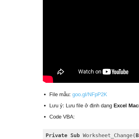
File mẫu:
goo.gl/NFpP2K
Lưu ý: Lưu file ở định dạng
Excel Mac
Code VBA:
Private
Sub
 Worksheet_Change(
B