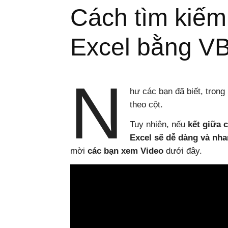
Cách tìm kiếm
Windows,
Excel bằng VB
Android
N
hư các bạn đã biết, trong
theo cột.
Tuy nhiên, nếu
kết giữa 
Excel sẽ dễ dàng và nh
mời
các bạn xem Video
dưới đây.