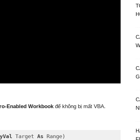
T
H
C
W
C
G
C
ro-Enabled Workbook
để không bị mất VBA.
N
H
yVal
 Target 
As
F