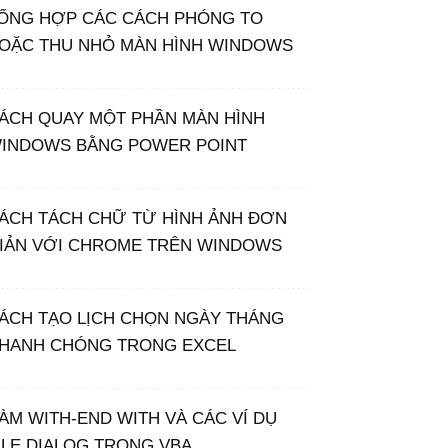
ỔNG HỢP CÁC CÁCH PHÓNG TO
OẶC THU NHỎ MÀN HÌNH WINDOWS
ÁCH QUAY MỘT PHẦN MÀN HÌNH
INDOWS BẰNG POWER POINT
ÁCH TÁCH CHỮ TỪ HÌNH ẢNH ĐƠN
IẢN VỚI CHROME TRÊN WINDOWS
ÁCH TẠO LỊCH CHỌN NGÀY THÁNG
HANH CHÓNG TRONG EXCEL
ÀM WITH-END WITH VÀ CÁC VÍ DỤ
ILE DIALOG TRONG VBA