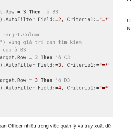
t.Row = 
3
Then
'ô B3
).AutoFilter Field:=
2
, Criteria1:=
"=*"
 & Ran
C
N
 Target.Column
") vùng giá tri can tim kiem
 cua ô B3
arget.Row = 
3
Then
'ô C3
).AutoFilter Field:=
3
, Criteria1:=
"=*"
 & Ran
arget.Row = 
3
Then
'ô D3
).AutoFilter Field:=
4
, Criteria1:=
"=*"
 & Ran
ạn Officer nhiều trong việc quản lý và truy xuất dữ