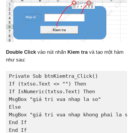
Double Click
vào nút nhấn
Kiem tra
và tạo một hàm
như sau:
Private Sub btnKiemtra_Click()

If (txtso.Text <> "") Then

If IsNumeric(txtso.Text) Then

MsgBox "giá tri vua nhap la so"

Else

MsgBox "giá tri vua nhap khong phai la so"
End If

End If
