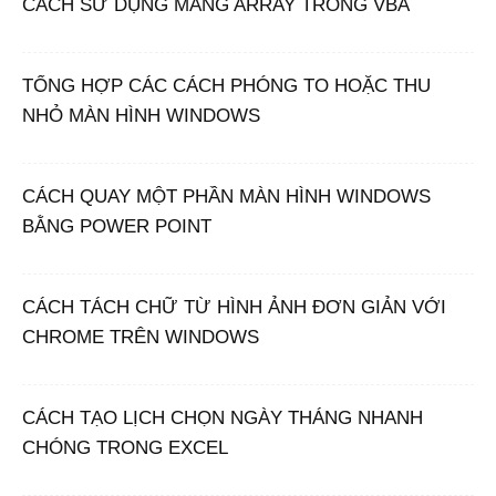
CÁCH SỬ DỤNG MẢNG ARRAY TRONG VBA
TỔNG HỢP CÁC CÁCH PHÓNG TO HOẶC THU
NHỎ MÀN HÌNH WINDOWS
CÁCH QUAY MỘT PHẦN MÀN HÌNH WINDOWS
BẰNG POWER POINT
CÁCH TÁCH CHỮ TỪ HÌNH ẢNH ĐƠN GIẢN VỚI
CHROME TRÊN WINDOWS
CÁCH TẠO LỊCH CHỌN NGÀY THÁNG NHANH
CHÓNG TRONG EXCEL