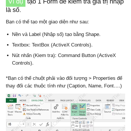
Ví dụ
tạo 1 Form để kiểm tra giá trị nhập
là số.
Bạn có thể tạo một giao diện như sau:
Nền và Label (Nhập số) tạo bằng Shape.
Textbox: TextBox (ActiveX Controls).
Nút nhấn (Kiem tra): Command Button (ActiveX
Controls).
*Bạn có thể chuột phải vào đối tượng > Properties để
thay đổi các thuộc tính như (Caption, Name, Font….)