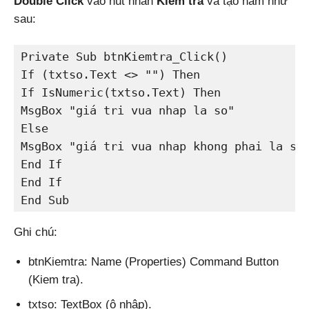
Double Click
vào nút nhấn
Kiem tra
và tạo hàm như
sau:
Private Sub btnKiemtra_Click()

If (txtso.Text <> "") Then

If IsNumeric(txtso.Text) Then

MsgBox "giá tri vua nhap la so"

Else

MsgBox "giá tri vua nhap khong phai la so"
End If

End If

End Sub
Ghi chú:
btnKiemtra: Name (Properties) Command Button
(Kiem tra).
txtso: TextBox (ô nhập).