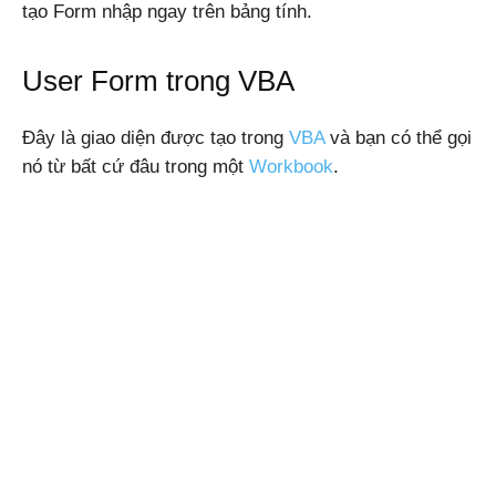
tạo Form nhập ngay trên bảng tính.
User Form trong VBA
Windows,
Đây là giao diện được tạo trong
VBA
và bạn có thể gọi
Android
nó từ bất cứ đâu trong một
Workbook
.