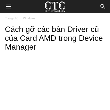
Blog
Trang chủ
Windows
Cách gỡ các bản Driver cũ
chia
của Card AMD trong Device
Manager
sẻ
thủ
thuật
Internet,