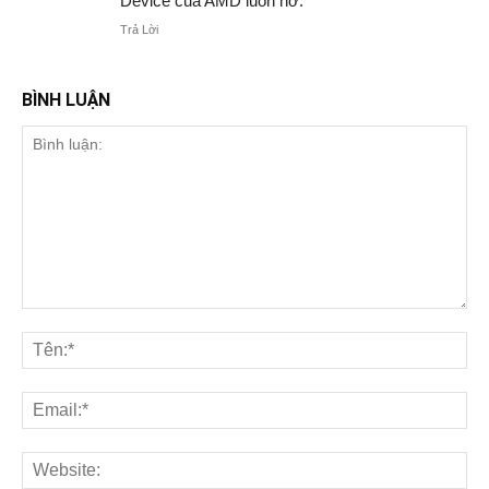
Device của AMD luôn hở.
Trả Lời
BÌNH LUẬN