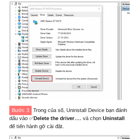
Bước 3
Trong của sổ, Uninstall Device bạn đánh
dấu vào
✅
Delete the driver….
và chọn
Uninstall
để tiến hành gỡ cài đặt.