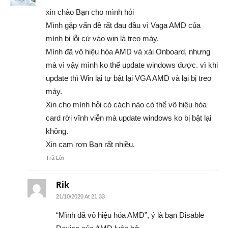
xin chào Bạn cho mình hỏi
Mình gặp vấn đề rất đau đầu vì Vaga AMD của
mình bị lỗi cứ vào win là treo máy.
Mình đã vô hiệu hóa AMD và xài Onboard, nhưng
mà vì vậy mình ko thể update windows được. vì khi
update thì Win lại tự bật lại VGA AMD và lại bị treo
máy.
Xin cho mình hỏi có cách nào có thể vô hiệu hóa
card rời vĩnh viễn mà update windows ko bị bật lại
không.
Xin cam rơn Bạn rất nhiều.
Trả Lời
Rik
21/10/2020 At 21:33
“Mình đã vô hiệu hóa AMD”, ý là bạn Disable