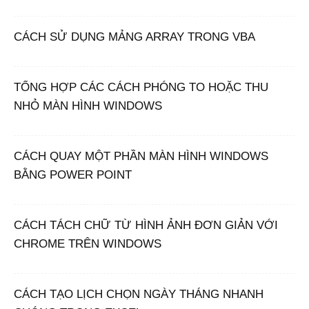
CÁCH SỬ DỤNG MẢNG ARRAY TRONG VBA
TỔNG HỢP CÁC CÁCH PHÓNG TO HOẶC THU
NHỎ MÀN HÌNH WINDOWS
CÁCH QUAY MỘT PHẦN MÀN HÌNH WINDOWS
BẰNG POWER POINT
CÁCH TÁCH CHỮ TỪ HÌNH ẢNH ĐƠN GIẢN VỚI
CHROME TRÊN WINDOWS
CÁCH TẠO LỊCH CHỌN NGÀY THÁNG NHANH