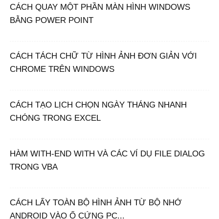
CÁCH QUAY MỘT PHẦN MÀN HÌNH WINDOWS
BẰNG POWER POINT
CÁCH TÁCH CHỮ TỪ HÌNH ẢNH ĐƠN GIẢN VỚI
CHROME TRÊN WINDOWS
CÁCH TẠO LỊCH CHỌN NGÀY THÁNG NHANH
CHÓNG TRONG EXCEL
HÀM WITH-END WITH VÀ CÁC VÍ DỤ FILE DIALOG
TRONG VBA
CÁCH LẤY TOÀN BỘ HÌNH ẢNH TỪ BỘ NHỚ
ANDROID VÀO Ổ CỨNG PC...