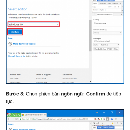
Bước 8
: Chọn phiên bản
ngôn ngữ
.
Confirm
để tiếp
tục.