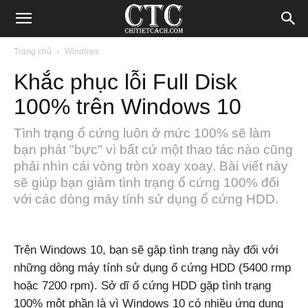
Blog
Trang chủ
Windows
Khắc phục lỗi Full Disk
chia
100% trên Windows 10
Tình trạng ổ cứng luôn ở mức 100% sẽ làm
sẻ
bạn phát "bực" vì bất cứ một thao tác nào cũng
phải nhìn cái vòng tròn xoay xoay. Bài viết này
sẽ giúp bạn giảm tình trạng ổ cứng 100% đối
thủ
với các dòng máy tính sử dụng ổ cứng HDD.
thuật
Trên Windows 10, bạn sẽ gặp tình trạng này đối với
những dòng máy tính sử dụng ổ cứng HDD (5400 rmp
hoặc 7200 rpm). Sở dĩ ổ cứng HDD gặp tình trạng
Internet,
100% một phần là vì Windows 10 có nhiều ứng dụng