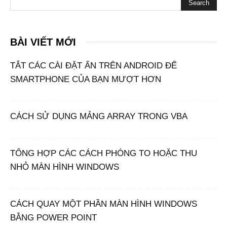
BÀI VIẾT MỚI
TẮT CÁC CÀI ĐẶT ẨN TRÊN ANDROID ĐỂ
SMARTPHONE CỦA BẠN MƯỢT HƠN
CÁCH SỬ DỤNG MẢNG ARRAY TRONG VBA
TỔNG HỢP CÁC CÁCH PHÓNG TO HOẶC THU
NHỎ MÀN HÌNH WINDOWS
CÁCH QUAY MỘT PHẦN MÀN HÌNH WINDOWS
BẰNG POWER POINT