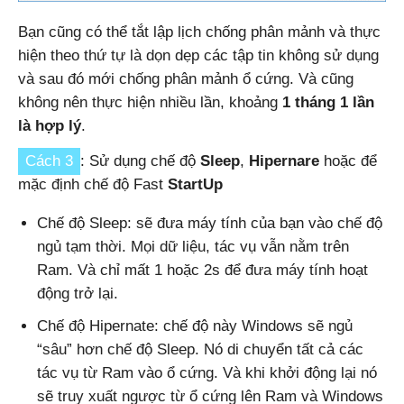
Bạn cũng có thể tắt lập lịch chống phân mảnh và thực
hiện theo thứ tự là dọn dẹp các tập tin không sử dụng
và sau đó mới chống phân mảnh ổ cứng. Và cũng
không nên thực hiện nhiều lần, khoảng
1 tháng 1 lần
là hợp lý
.
Cách 3
: Sử dụng chế độ
Sleep
,
Hipernare
hoặc để
mặc định chế độ Fast
StartUp
Chế độ Sleep: sẽ đưa máy tính của bạn vào chế độ
ngủ tạm thời. Mọi dữ liệu, tác vụ vẫn nằm trên
Ram. Và chỉ mất 1 hoặc 2s để đưa máy tính hoạt
động trở lại.
Chế độ Hipernate: chế độ này Windows sẽ ngủ
“sâu” hơn chế độ Sleep. Nó di chuyển tất cả các
tác vụ từ Ram vào ổ cứng. Và khi khởi động lại nó
sẽ truy xuất ngược từ ổ cứng lên Ram và Windows