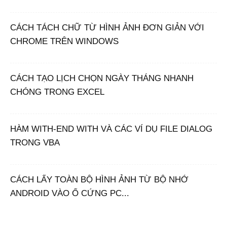
CÁCH TÁCH CHỮ TỪ HÌNH ẢNH ĐƠN GIẢN VỚI
CHROME TRÊN WINDOWS
CÁCH TẠO LỊCH CHỌN NGÀY THÁNG NHANH
CHÓNG TRONG EXCEL
HÀM WITH-END WITH VÀ CÁC VÍ DỤ FILE DIALOG
TRONG VBA
CÁCH LẤY TOÀN BỘ HÌNH ẢNH TỪ BỘ NHỚ
ANDROID VÀO Ổ CỨNG PC...